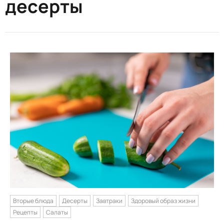
десерты
Вторые блюда
Десерты
Завтраки
Здоровый образ жизни
Рецепты
Салаты