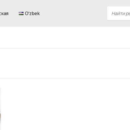
ская
Oʻzbek