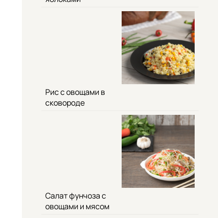
Рис с овощами в
сковороде
Салат фунчоза с
овощами и мясом