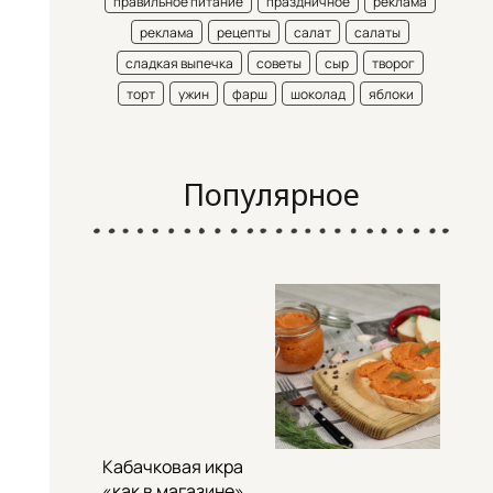
правильное питание
праздничное
реклама
реклама
рецепты
салат
салаты
сладкая выпечка
советы
сыр
творог
торт
ужин
фарш
шоколад
яблоки
Популярное
Кабачковая икра
«как в магазине»