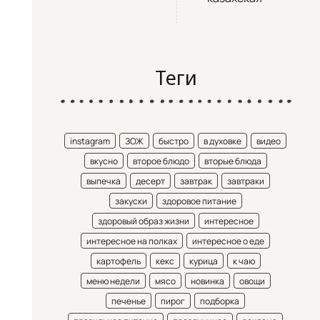
Теги
instagram
ЗОЖ
быстро
в духовке
видео
вкусно
второе блюдо
вторые блюда
выпечка
десерт
завтрак
завтраки
закуски
здоровое питание
здоровый образ жизни
интересное
интересное на полках
интересное о еде
картофель
кекс
курица
к чаю
меню недели
мясо
новинка
овощи
печенье
пирог
подборка