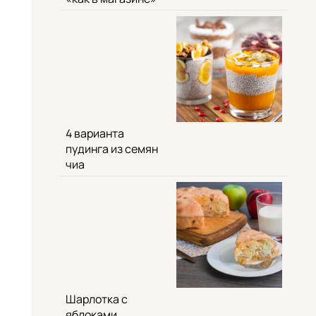
4 варианта
пудинга из семян
чиа
Шарлотка с
яблоками