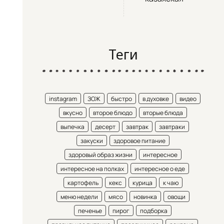
Теги
instagram
ЗОЖ
быстро
в духовке
видео
вкусно
второе блюдо
вторые блюда
выпечка
десерт
завтрак
завтраки
закуски
здоровое питание
здоровый образ жизни
интересное
интересное на полках
интересное о еде
картофель
кекс
курица
к чаю
меню недели
мясо
новинка
овощи
печенье
пирог
подборка