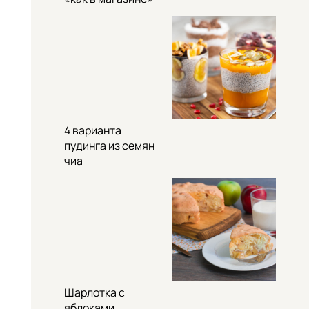
4 варианта
пудинга из семян
чиа
Шарлотка с
яблоками