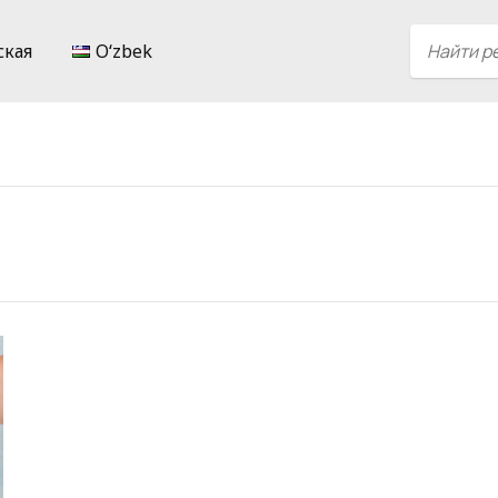
ская
Oʻzbek