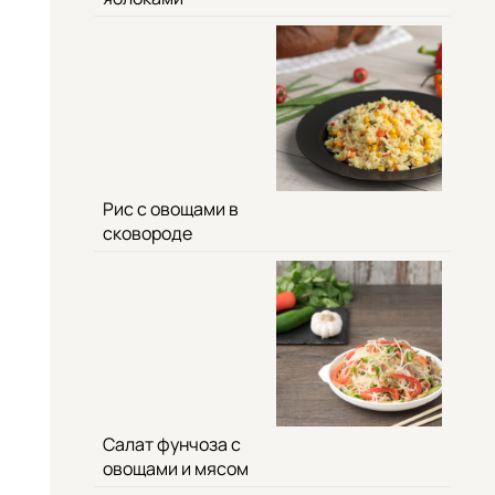
Рис с овощами в
сковороде
Салат фунчоза с
овощами и мясом