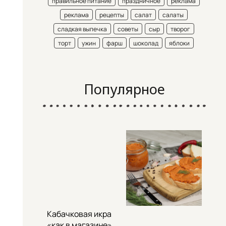
правильное питание
праздничное
реклама
реклама
рецепты
салат
салаты
сладкая выпечка
советы
сыр
творог
торт
ужин
фарш
шоколад
яблоки
Популярное
Кабачковая икра
«как в магазине»