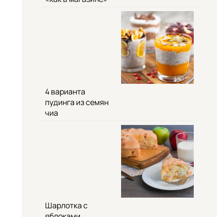
4 варианта
пудинга из семян
чиа
Шарлотка с
яблоками