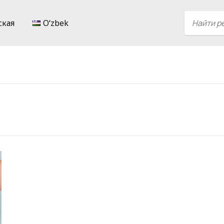
ская
Oʻzbek