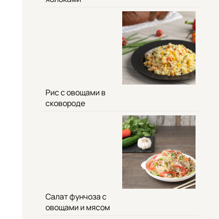
Рис с овощами в
сковороде
Салат фунчоза с
овощами и мясом