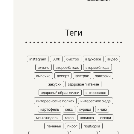
Теги
instagram
ЗОЖ
быстро
в духовке
видео
вкусно
второе блюдо
вторые блюда
выпечка
десерт
завтрак
завтраки
закуски
здоровое питание
здоровый образ жизни
интересное
интересное на полках
интересное о еде
картофель
кекс
курица
к чаю
меню недели
мясо
новинка
овощи
печенье
пирог
подборка