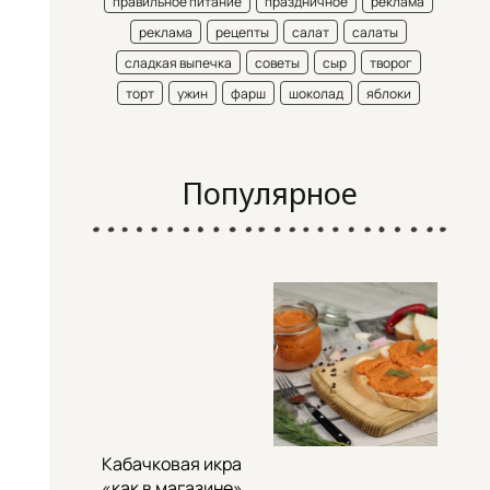
правильное питание
праздничное
реклама
реклама
рецепты
салат
салаты
сладкая выпечка
советы
сыр
творог
торт
ужин
фарш
шоколад
яблоки
Популярное
Кабачковая икра
«как в магазине»