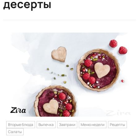
десерты
Вторые блюда
Выпечка
Завтраки
Меню недели
Рецепты
Салаты