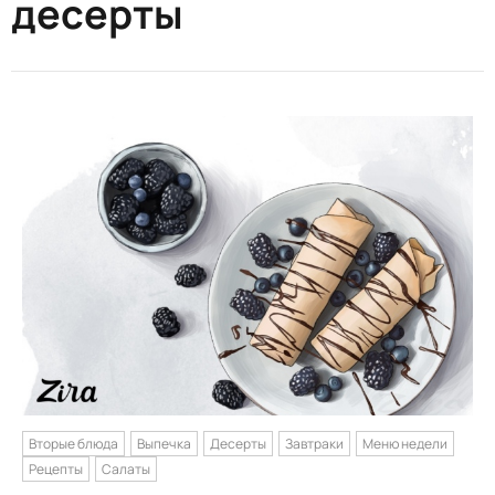
десерты
Вторые блюда
Выпечка
Десерты
Завтраки
Меню недели
Рецепты
Салаты