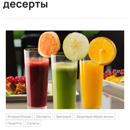
десерты
Вторые блюда
Десерты
Завтраки
Здоровый образ жизни
Рецепты
Салаты