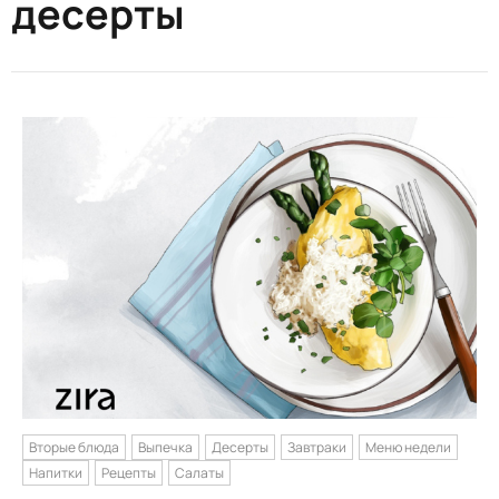
десерты
Вторые блюда
Выпечка
Десерты
Завтраки
Меню недели
Напитки
Рецепты
Салаты