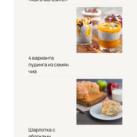
4 варианта
пудинга из семян
чиа
Шарлотка с
яблоками