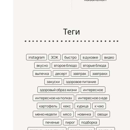
Теги
instagram
ЗОЖ
быстро
в духовке
видео
вкусно
второе блюдо
вторые блюда
выпечка
десерт
завтрак
завтраки
закуски
здоровое питание
здоровый образ жизни
интересное
интересное на полках
интересное о еде
картофель
кекс
курица
к чаю
меню недели
мясо
новинка
овощи
печенье
пирог
подборка