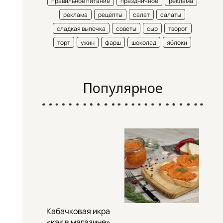
правильное питание
праздничное
реклама
реклама
рецепты
салат
салаты
сладкая выпечка
советы
сыр
творог
торт
ужин
фарш
шоколад
яблоки
Популярное
Кабачковая икра
«как в магазине»