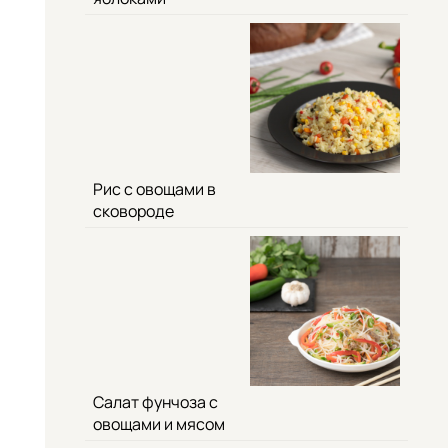
Рис с овощами в
сковороде
Салат фунчоза с
овощами и мясом