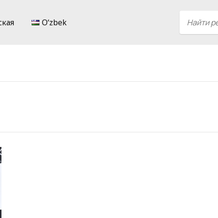
ская
Oʻzbek