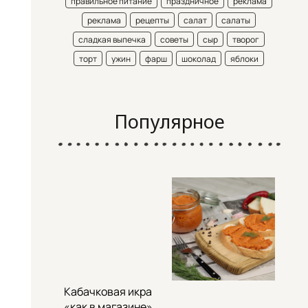
правильное питание
праздничное
реклама
реклама
рецепты
салат
салаты
сладкая выпечка
советы
сыр
творог
торт
ужин
фарш
шоколад
яблоки
Популярное
Кабачковая икра
«как в магазине»