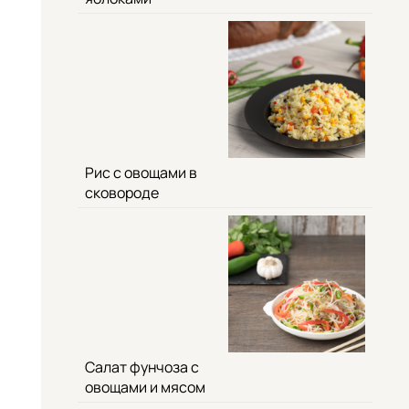
Рис с овощами в
сковороде
Салат фунчоза с
овощами и мясом