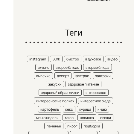
Теги
instagram
ЗОЖ
быстро
в духовке
видео
вкусно
второе блюдо
вторые блюда
выпечка
десерт
завтрак
завтраки
закуски
здоровое питание
здоровый образ жизни
интересное
интересное на полках
интересное о еде
картофель
кекс
курица
к чаю
меню недели
мясо
новинка
овощи
печенье
пирог
подборка