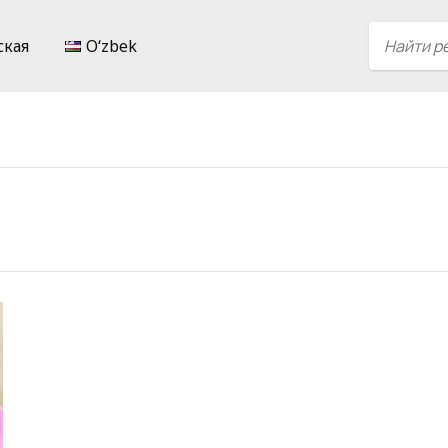
ская
Oʻzbek