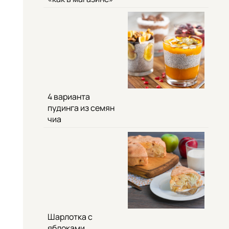
4 варианта
пудинга из семян
чиа
Шарлотка с
яблоками