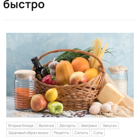
быстро
Вторые блюда
Выпечка
Десерты
Завтраки
Закуски
Здоровый образ жизни
Рецепты
Салаты
Супы