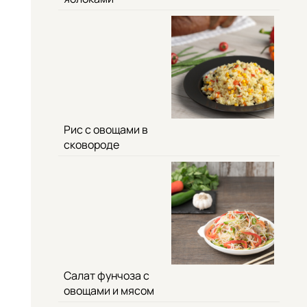
Рис с овощами в
сковороде
Салат фунчоза с
овощами и мясом