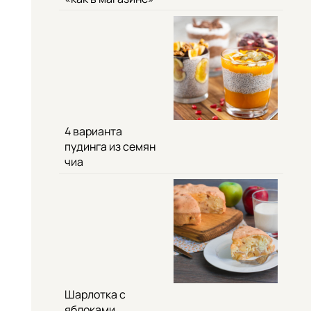
4 варианта
пудинга из семян
чиа
Шарлотка с
яблоками