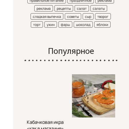
правильное питание
праздничное
реклама
реклама
рецепты
салат
салаты
сладкая выпечка
советы
сыр
творог
торт
ужин
фарш
шоколад
яблоки
Популярное
Кабачковая икра
«как в магазине»