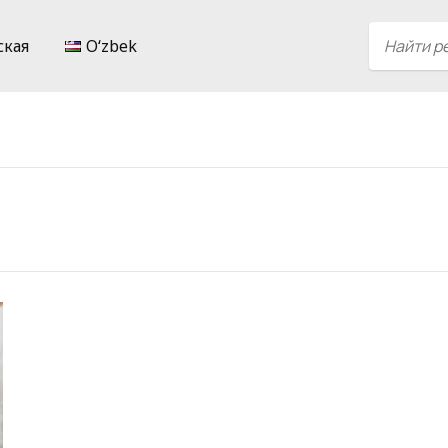
ская
Oʻzbek