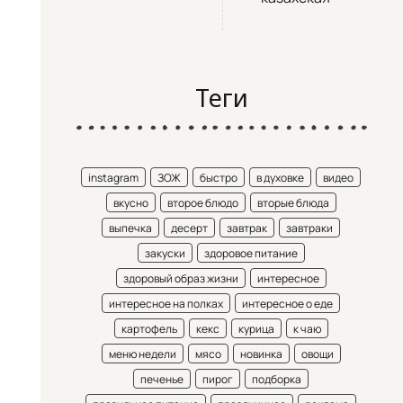
Теги
instagram
ЗОЖ
быстро
в духовке
видео
вкусно
второе блюдо
вторые блюда
выпечка
десерт
завтрак
завтраки
закуски
здоровое питание
здоровый образ жизни
интересное
интересное на полках
интересное о еде
картофель
кекс
курица
к чаю
меню недели
мясо
новинка
овощи
печенье
пирог
подборка