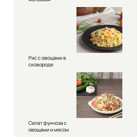
Рис с овощами в
сковороде
Салат фунчоза с
овощами и мясом