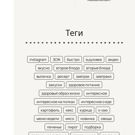
Теги
instagram
ЗОЖ
быстро
в духовке
видео
вкусно
второе блюдо
вторые блюда
выпечка
десерт
завтрак
завтраки
закуски
здоровое питание
здоровый образ жизни
интересное
интересное на полках
интересное о еде
картофель
кекс
курица
к чаю
меню недели
мясо
новинка
овощи
печенье
пирог
подборка