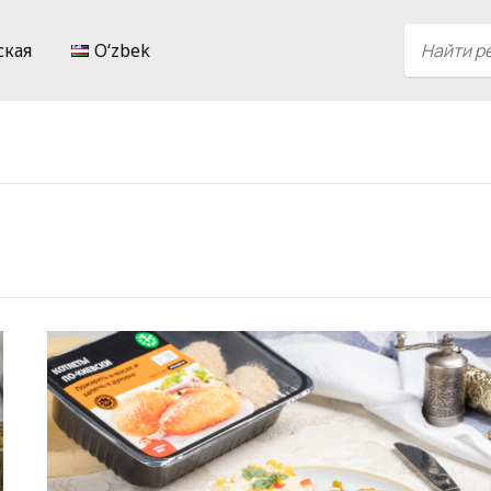
ская
Oʻzbek