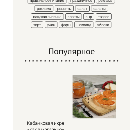
правильное питание
праздничное
реклама
реклама
рецепты
салат
салаты
сладкая выпечка
советы
сыр
творог
торт
ужин
фарш
шоколад
яблоки
Популярное
Кабачковая икра
«как в магазине»