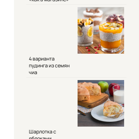
4 варианта
пудинга из семян
чиа
Шарлотка с
яблоками