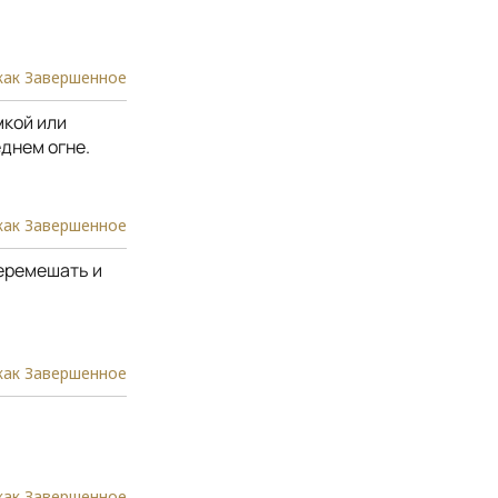
как Завершенное
мкой или
еднем огне.
как Завершенное
еремешать и
как Завершенное
как Завершенное