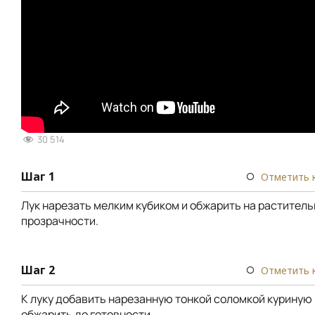
30 514
Шаг 1
Отметить 
Лук нарезать мелким кубиком и обжарить на растител
прозрачности.
Шаг 2
Отметить 
К луку добавить нарезанную тонкой соломкой куриную 
обжарить до готовности.