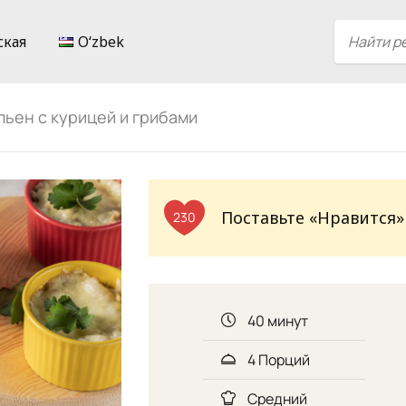
ская
Oʻzbek
ьен с курицей и грибами
Поставьте «Нравится»
230
40 минут
4 Порций
Средний