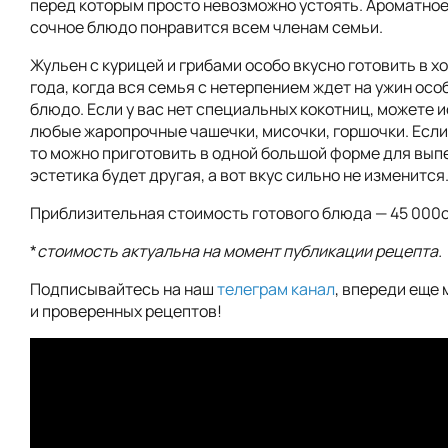
перед которым просто невозможно устоять. Ароматное
сочное блюдо понравится всем членам семьи.
Жульен с курицей и грибами особо вкусно готовить в х
года, когда вся семья с нетерпением ждет на ужин осо
блюдо. Если у вас нет специальных кокотниц, можете 
любые жаропрочные чашечки, мисочки, горшочки. Если у
то можно приготовить в одной большой форме для вып
эстетика будет другая, а вот вкус сильно не изменится
Приблизительная стоимость готового блюда — 45 000
*
стоимость актуальна на момент публикации рецепта.
Подписывайтесь на наш
телеграм канал
, впереди еще 
и проверенных рецептов!