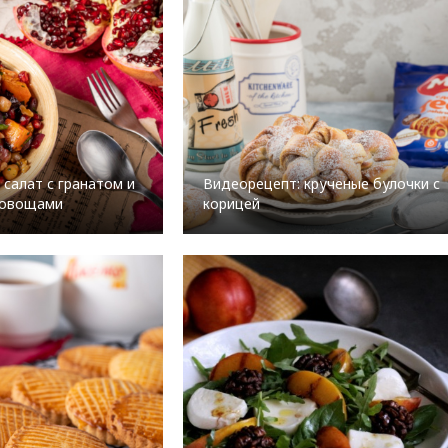
 салат с гранатом и
Видеорецепт: крученые булочки с
 овощами
корицей