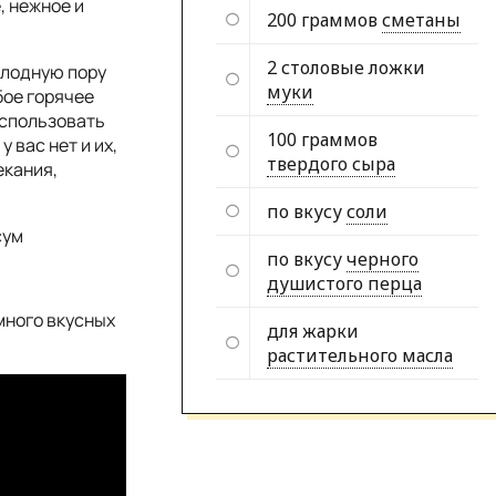
, нежное и
200 граммов
сметаны
2 столовые ложки
олодную пору
муки
бое горячее
использовать
100 граммов
 вас нет и их,
твердого сыра
екания,
.
по вкусу
соли
сум
по вкусу
черного
душистого перца
много вкусных
для жарки
растительного масла