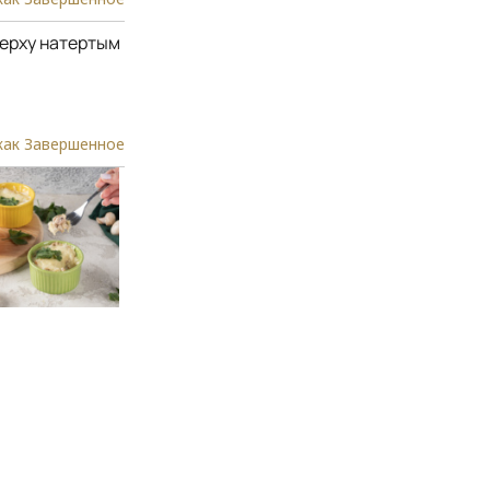
верху натертым
как Завершенное