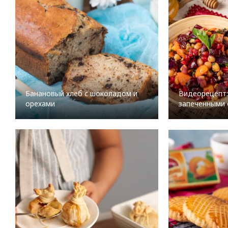
Банановый хлеб с шоколадом и
Видеорецепт:
орехами
запеченными