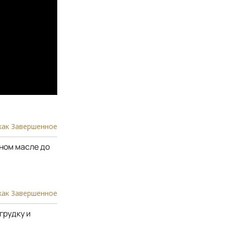
как Завершенное
ьном масле до
как Завершенное
грудку и