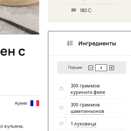
180 С
Ингредиенты
ен с
Порции:
300 граммов
куриного филе
Кухня:
300 граммов
шампиньонов
1
луковица
о жульена,