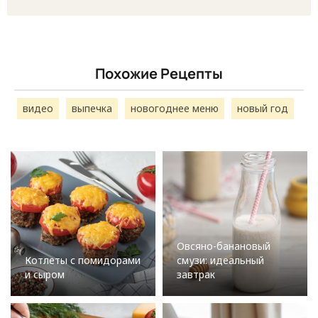
Похожие Рецепты
видео
выпечка
новогоднее меню
новый год
Овсяно-банановый
Котлеты с помидорами
смузи: идеальный
и сыром
завтрак