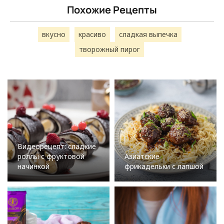
Похожие Рецепты
вкусно
красиво
сладкая выпечка
творожный пирог
Видеорецепт: сладкие
роллы с фруктовой
Азиатские
начинкой
фрикадельки с лапшой