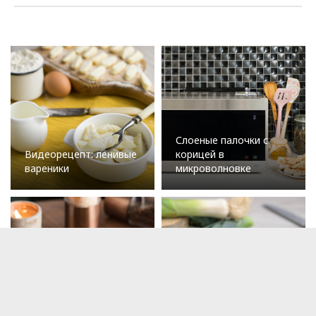
Слоеные палочки с
Видеорецепт: ленивые
корицей в
вареники
микроволновке
Рецепт от заведения
Milly: баранья лопатка с
картофелем и
Быстрый пирог с