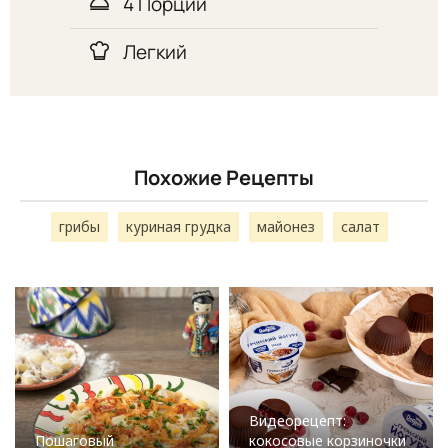
4 Порций
Легкий
Похожие Рецепты
грибы
куриная грудка
майонез
салат
Видеорецепт:
Пошаговый
кокосовые корзиночки