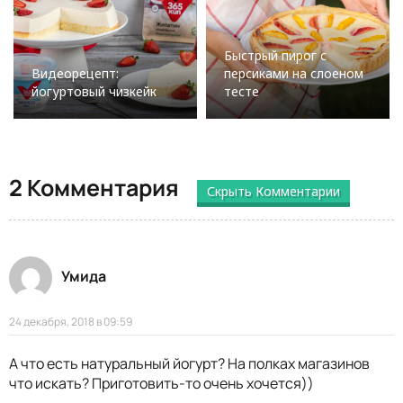
Быстрый пирог с
Видеорецепт:
персиками на слоеном
йогуртовый чизкейк
тесте
2 Комментария
Скрыть Комментарии
Умида
24 декабря, 2018 в 09:59
А что есть натуральный йогурт? На полках магазинов
что искать? Приготовить-то очень хочется))