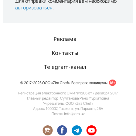
Для отправки комментария вам необходимо
авторизоваться
.
Реклама
Контакты
Telegram-канал
© 2017-2025 ООО «Zira Chef». Все права защищены.
18+
Регистрация электронного СМИ №1206 от 7 декабря 2017
Главный редактор: Султанова Рано Фуркатовна
Учредитель: ООО «Zira Chef»
Адрес: 100007, Ташкент, ул. Паркент, 26А
Почта: info@zira.uz