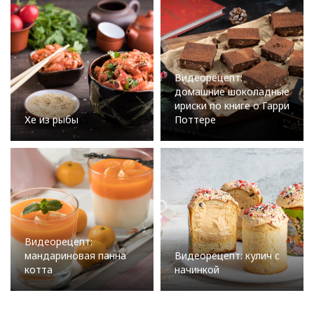
Видеорецепт:
домашние шоколадные
ириски по книге о Гарри
Хе из рыбы
Поттере
Видеорецепт:
мандариновая панна
Видеорецепт: кулич с
котта
начинкой