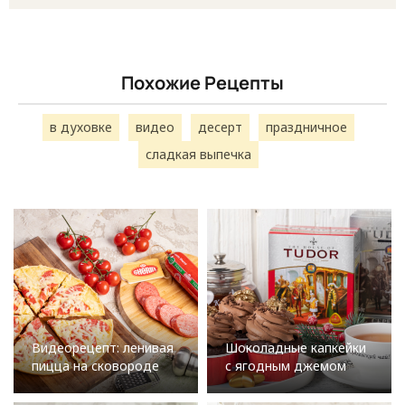
Похожие Рецепты
в духовке
видео
десерт
праздничное
сладкая выпечка
Видеорецепт: ленивая
Шоколадные капкейки
пицца на сковороде
с ягодным джемом