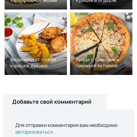
картофельные ньокки
курицей и огурцом
Видеорецепт: сочная
Пицца с томатами и
курица в духовке
говяжьей ветчиной
Добавьте свой комментарий
Для отправки комментария вам необходимо
авторизоваться
.