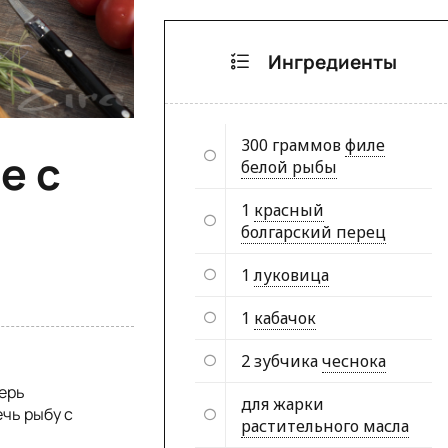
Ингредиенты
300 граммов
филе
е с
белой рыбы
1
красный
болгарский перец
1
луковица
1
кабачок
2 зубчика
чеснока
перь
для жарки
чь рыбу с
растительного масла