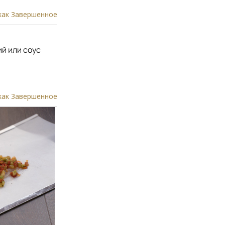
как Завершенное
й или соус
как Завершенное