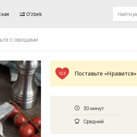
ская
Oʻzbek
ьге с овощами
Поставьте «Нравится»
103
30 минут
Средний