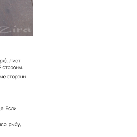
рх). Лист
й стороны.
ные стороны
е. Если
со, рыбу,