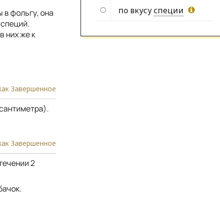
по вкусу
специи
 в фольгу, она
 специй.
 них же к
как Завершенное
 сантиметра).
как Завершенное
течении 2
бачок.