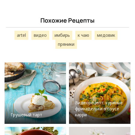
Похожие Рецепты
artel
видео
имбирь
к чаю
медовик
пряники
Видеорецепт: куриные
фрикадельки в соусе
Грушевый тарт
карри