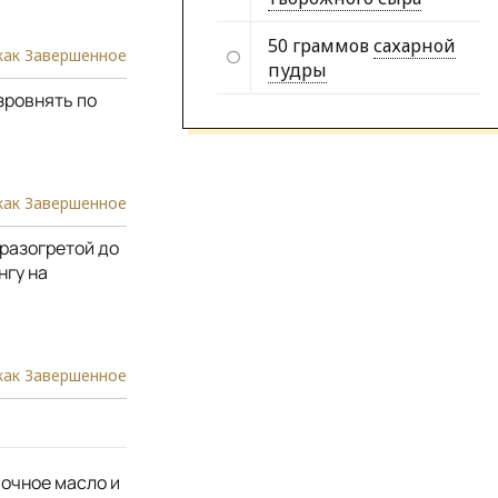
50 граммов
сахарной
как Завершенное
пудры
зровнять по
как Завершенное
разогретой до
нгу на
как Завершенное
вочное масло и