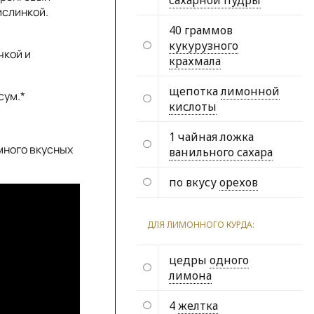
сахарной пудры
ислинкой.
40 граммов
кукурузного
чкой и
крахмала
щепотка
лимонной
сум.*
кислоты
1 чайная ложка
много вкусных
ванильного сахара
по вкусу
орехов
ДЛЯ ЛИМОННОГО КУРДА:
цедры
одного
лимона
4
желтка