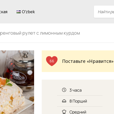
ская
Oʻzbek
ренговый рулет с лимонным курдом
Поставьте «Нравится»
66
3 часа
8 Порций
Средний