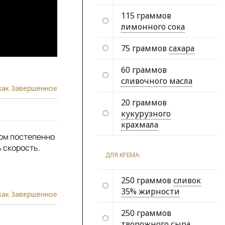
115 граммов
лимонного сока
75 граммов
сахара
60 граммов
сливочного масла
как Завершенное
20 граммов
кукурузного
крахмала
том постепенно
 скорость.
ДЛЯ КРЕМА:
250 граммов
сливок
35% жирности
как Завершенное
250 граммов
творожного сыра