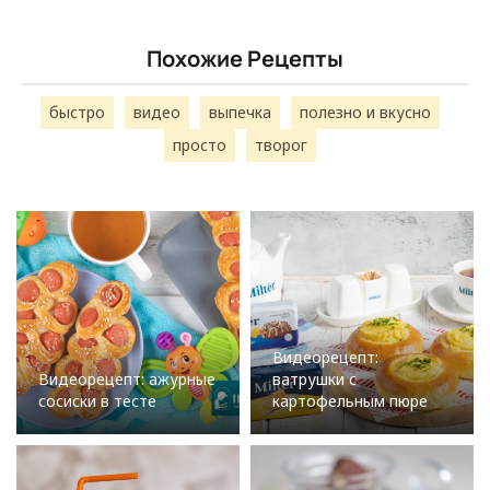
Похожие Рецепты
быстро
видео
выпечка
полезно и вкусно
просто
творог
Видеорецепт:
Видеорецепт: ажурные
ватрушки с
сосиски в тесте
картофельным пюре