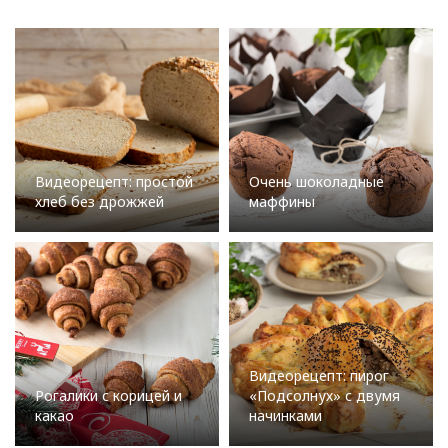
Видеорецепт: простой
Очень шоколадные
хлеб без дрожжей
маффины
Видеорецепт: пирог
Рогалики с корицей и
«Подсолнух» с двумя
какао
начинками