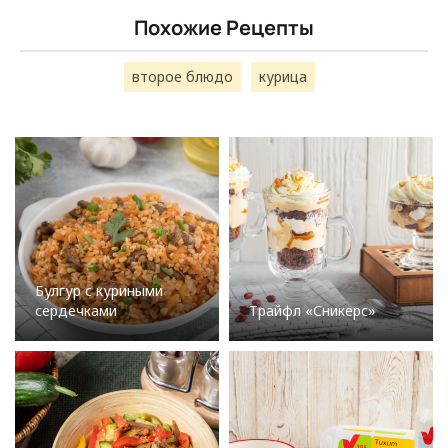
Похожие Рецепты
второе блюдо
курица
Булгур с куриными
сердечками
Трайфл «Сникерс»