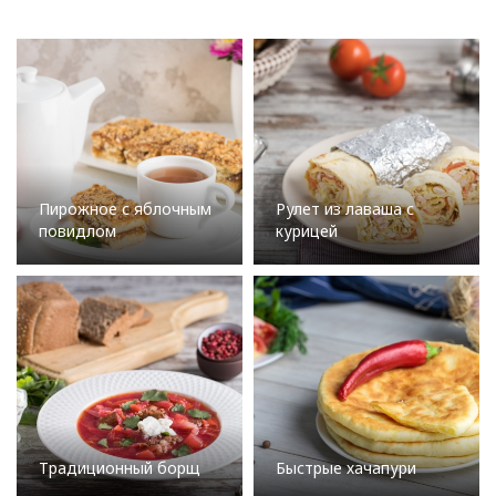
Пирожное с яблочным
Рулет из лаваша с
повидлом
курицей
Традиционный борщ
Быстрые хачапури