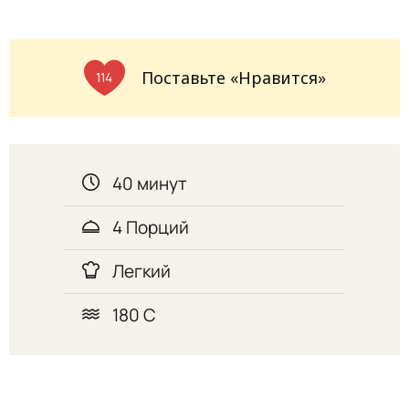
Поставьте «Нравится»
114
40 минут
4 Порций
Легкий
180 С