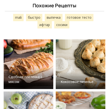
Похожие Рецепты
mali
быстро
выпечка
готовое тесто
ифтар
сосики
Сдобная плетенка с
мясом
Кокосовое печенье