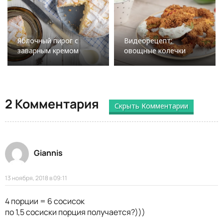
Яблочный пирог с
Видеорецепт:
заварным кремом
овощные колечки
2 Комментария
Скрыть Комментарии
Giannis
13 ноября, 2018 в 09:11
4 порции = 6 сосисок
по 1,5 сосиски порция получается?)))