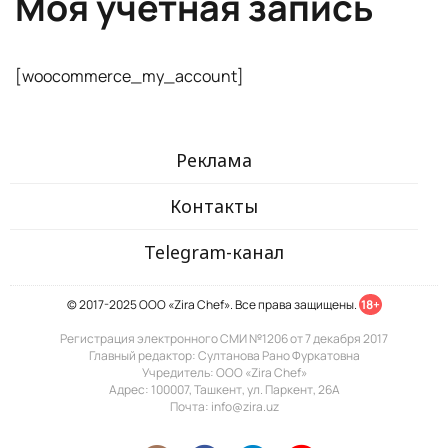
Моя учётная запись
[woocommerce_my_account]
Реклама
Контакты
Telegram-канал
© 2017-2025 ООО «Zira Chef». Все права защищены.
18+
Регистрация электронного СМИ №1206 от 7 декабря 2017
Главный редактор: Султанова Рано Фуркатовна
Учредитель: ООО «Zira Chef»
Адрес: 100007, Ташкент, ул. Паркент, 26А
Почта: info@zira.uz