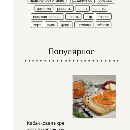
правильное питание
праздничное
реклама
реклама
рецепты
салат
салаты
сладкая выпечка
советы
сыр
творог
торт
ужин
фарш
шоколад
яблоки
Популярное
Кабачковая икра
«как в магазине»