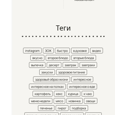
Теги
instagram
ЗОЖ
быстро
в духовке
видео
вкусно
второе блюдо
вторые блюда
выпечка
десерт
завтрак
завтраки
закуски
здоровое питание
здоровый образ жизни
интересное
интересное на полках
интересное о еде
картофель
кекс
курица
к чаю
меню недели
мясо
новинка
овощи
печенье
пирог
подборка