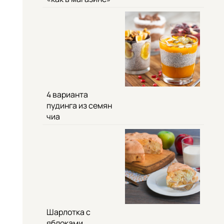
4 варианта
пудинга из семян
чиа
Шарлотка с
яблоками