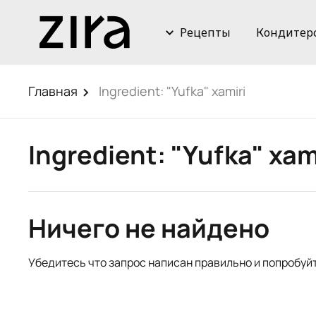
Рецепты
Кондитер
Главная
Ingredient:
"Yufka" xamiri
Ingredient:
"Yufka" xam
Ничего не найдено
Убедитесь что запрос написан правильно и попробуй