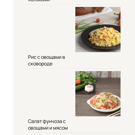
Рис с овощами в
сковороде
Салат фунчоза с
овощами и мясом