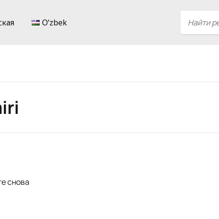
ская
Oʻzbek
iri
те снова