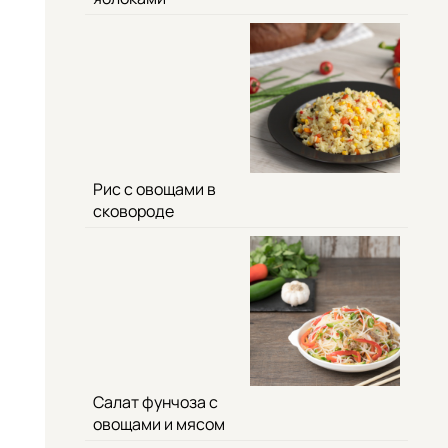
Рис с овощами в
сковороде
Салат фунчоза с
овощами и мясом