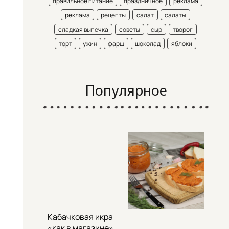
правильное питание
праздничное
реклама
реклама
рецепты
салат
салаты
сладкая выпечка
советы
сыр
творог
торт
ужин
фарш
шоколад
яблоки
Популярное
Кабачковая икра
«как в магазине»