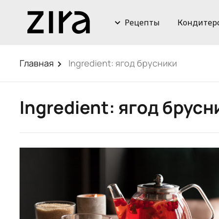
Рецепты
Кондитер
Главная
Ingredient:
ягод брусники
Ingredient:
ягод брусн