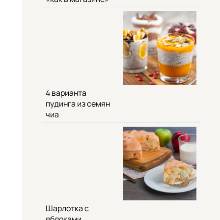
4 варианта
пудинга из семян
чиа
Шарлотка с
яблоками