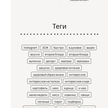
Теги
instagram
ЗОЖ
быстро
в духовке
видео
вкусно
второе блюдо
вторые блюда
выпечка
десерт
завтрак
завтраки
закуски
здоровое питание
здоровый образ жизни
интересное
интересное на полках
интересное о еде
картофель
кекс
курица
к чаю
меню недели
мясо
новинка
овощи
печенье
пирог
подборка