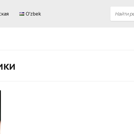
ская
Oʻzbek
ики