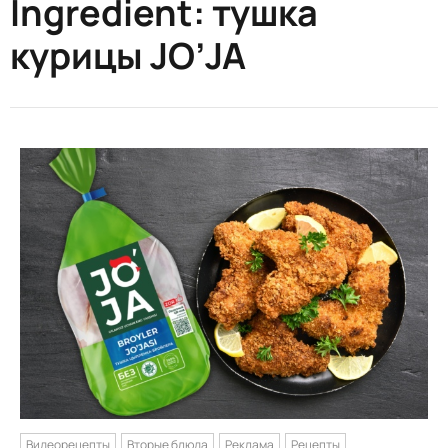
Ingredient:
тушка
курицы JO’JA
Видеорецепты
Вторые блюда
Реклама
Рецепты