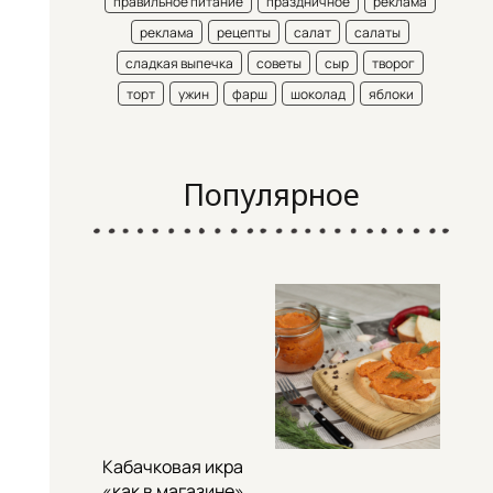
правильное питание
праздничное
реклама
реклама
рецепты
салат
салаты
сладкая выпечка
советы
сыр
творог
торт
ужин
фарш
шоколад
яблоки
Популярное
Кабачковая икра
«как в магазине»