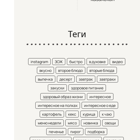
Теги
instagram
ЗОЖ
быстро
в духовке
видео
вкусно
второе блюдо
вторые блюда
выпечка
десерт
завтрак
завтраки
закуски
здоровое питание
здоровый образ жизни
интересное
интересное на полках
интересное о еде
картофель
кекс
курица
к чаю
меню недели
мясо
новинка
овощи
печенье
пирог
подборка