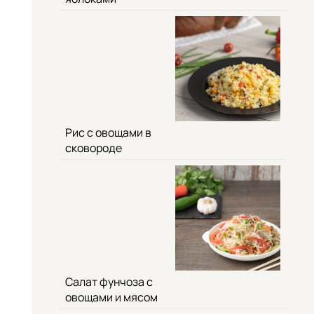
Рис с овощами в
сковороде
Салат фунчоза с
овощами и мясом