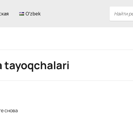
ская
Oʻzbek
 tayoqchalari
те снова