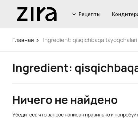
Рецепты
Кондитер
Главная
Ingredient:
qisqichbaqa tayoqchalari
Ingredient:
qisqichbaqa
Ничего не найдено
Убедитесь что запрос написан правильно и попробуй