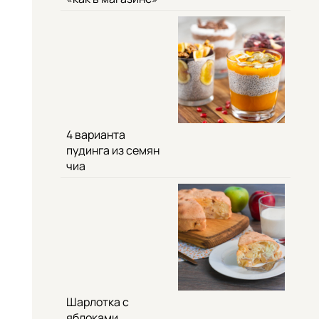
4 варианта
пудинга из семян
чиа
Шарлотка с
яблоками