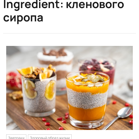
Ingredient:
кленового
сиропа
Завтраки
Здоровый образ жизни