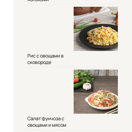
Рис с овощами в
сковороде
Салат фунчоза с
овощами и мясом