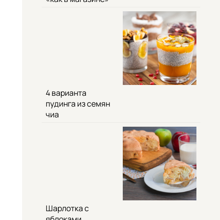
4 варианта
пудинга из семян
чиа
Шарлотка с
яблоками