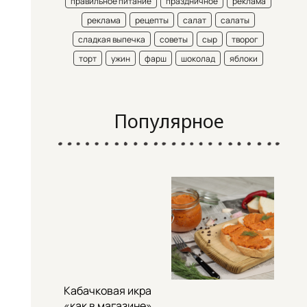
правильное питание
праздничное
реклама
реклама
рецепты
салат
салаты
сладкая выпечка
советы
сыр
творог
торт
ужин
фарш
шоколад
яблоки
Популярное
Кабачковая икра
«как в магазине»