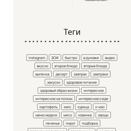
Теги
instagram
ЗОЖ
быстро
в духовке
видео
вкусно
второе блюдо
вторые блюда
выпечка
десерт
завтрак
завтраки
закуски
здоровое питание
здоровый образ жизни
интересное
интересное на полках
интересное о еде
картофель
кекс
курица
к чаю
меню недели
мясо
новинка
овощи
печенье
пирог
подборка