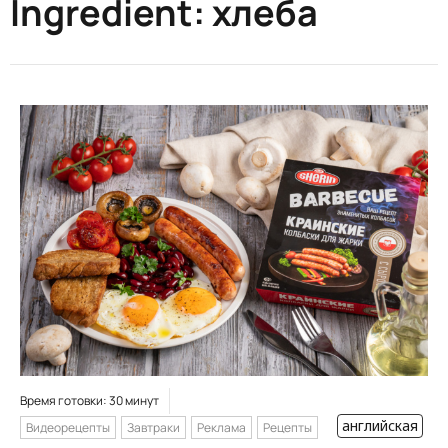
Ingredient:
хлеба
Время готовки: 30 минут
английская
Видеорецепты
Завтраки
Реклама
Рецепты