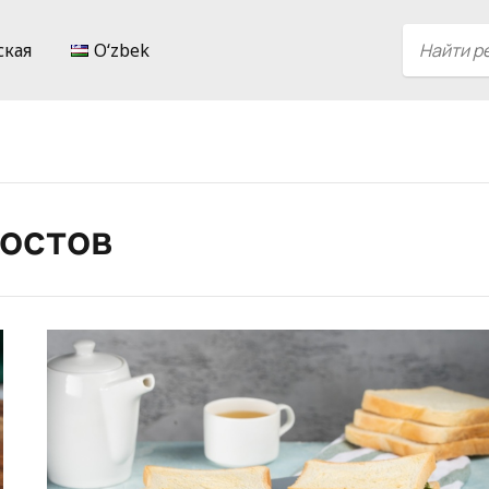
ская
Oʻzbek
тостов