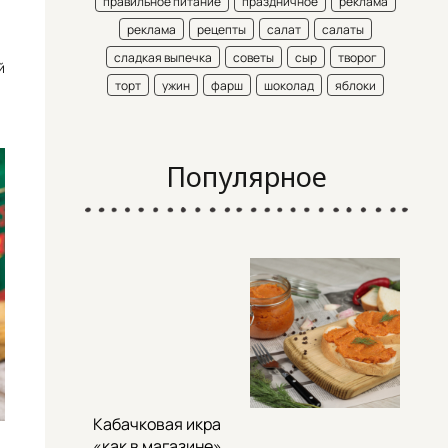
правильное питание
праздничное
реклама
реклама
рецепты
салат
салаты
сладкая выпечка
советы
сыр
творог
й
торт
ужин
фарш
шоколад
яблоки
Популярное
Кабачковая икра
«как в магазине»