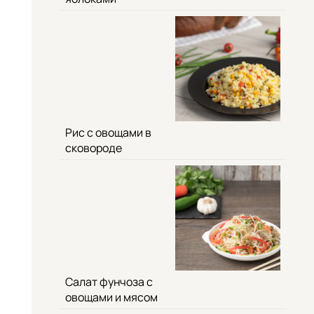
Рис с овощами в
сковороде
Салат фунчоза с
овощами и мясом