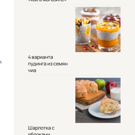
4 варианта
й
пудинга из семян
чиа
Шарлотка с
яблоками