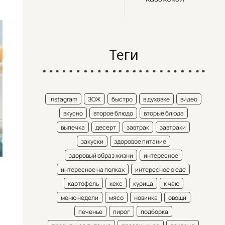
Теги
instagram
ЗОЖ
быстро
в духовке
видео
вкусно
второе блюдо
вторые блюда
выпечка
десерт
завтрак
завтраки
закуски
здоровое питание
здоровый образ жизни
интересное
интересное на полках
интересное о еде
картофель
кекс
курица
к чаю
меню недели
мясо
новинка
овощи
печенье
пирог
подборка