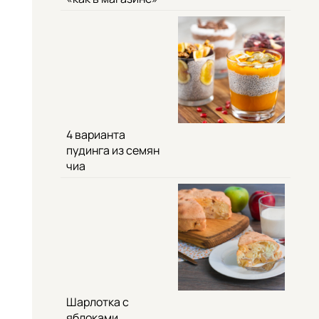
4 варианта
пудинга из семян
чиа
Шарлотка с
яблоками