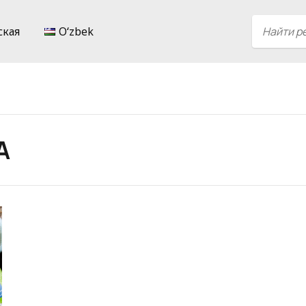
ская
Oʻzbek
A