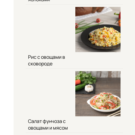
Рис с овощами в
сковороде
Салат фунчоза с
овощами и мясом