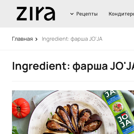
Рецепты
Кондитер
Главная
Ingredient:
фарша JO'JA
Ingredient:
фарша JO'J