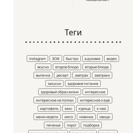
Теги
instagram
ЗОЖ
быстро
в духовке
видео
вкусно
второе блюдо
вторые блюда
выпечка
десерт
завтрак
завтраки
закуски
здоровое питание
здоровый образ жизни
интересное
интересное на полках
интересное о еде
картофель
кекс
курица
к чаю
меню недели
мясо
новинка
овощи
печенье
пирог
подборка