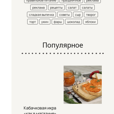
правильное питание
праздничное
реклама
реклама
рецепты
салат
салаты
сладкая выпечка
советы
сыр
творог
торт
ужин
фарш
шоколад
яблоки
Популярное
Кабачковая икра
«как в магазине»