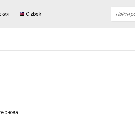
ская
Oʻzbek
те снова