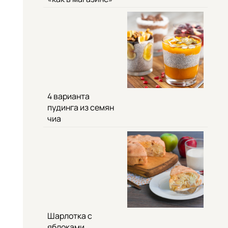
4 варианта
пудинга из семян
чиа
Шарлотка с
яблоками