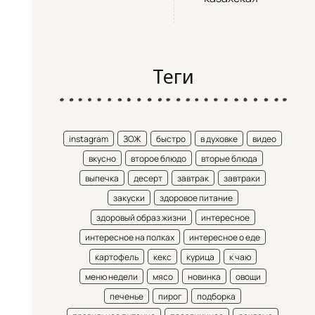
Теги
instagram
ЗОЖ
быстро
в духовке
видео
вкусно
второе блюдо
вторые блюда
выпечка
десерт
завтрак
завтраки
закуски
здоровое питание
здоровый образ жизни
интересное
интересное на полках
интересное о еде
картофель
кекс
курица
к чаю
меню недели
мясо
новинка
овощи
печенье
пирог
подборка