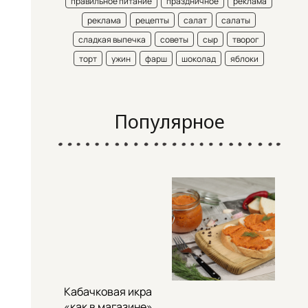
правильное питание
праздничное
реклама
реклама
рецепты
салат
салаты
сладкая выпечка
советы
сыр
творог
торт
ужин
фарш
шоколад
яблоки
Популярное
Кабачковая икра
«как в магазине»