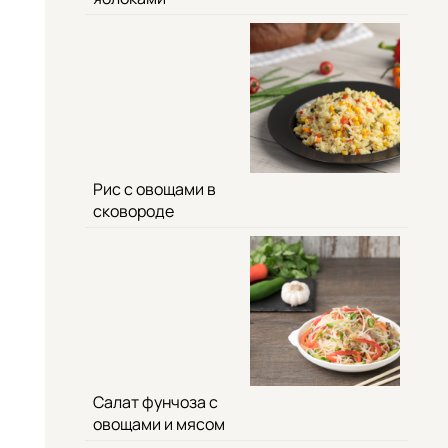
Рис с овощами в
сковороде
Салат фунчоза с
овощами и мясом