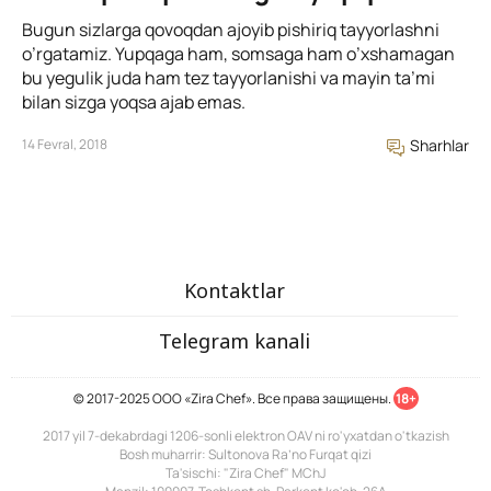
Bugun sizlarga qovoqdan ajoyib pishiriq tayyorlashni
o’rgatamiz. Yupqaga ham, somsaga ham o’xshamagan
bu yegulik juda ham tez tayyorlanishi va mayin ta’mi
bilan sizga yoqsa ajab emas.
14 Fevral, 2018
Sharhlar
Kontaktlar
Telegram kanali
© 2017-2025 ООО «Zira Chef». Все права защищены.
18+
2017 yil 7-dekabrdagi 1206-sonli elektron OAV ni ro'yxatdan o'tkazish
Bosh muharrir: Sultonova Ra’no Furqat qizi
Ta'sischi: "Zira Chef" MChJ