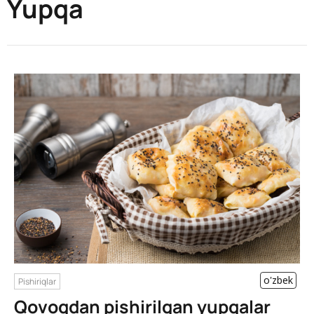
Yupqa
o'zbek
Pishiriqlar
Qovoqdan pishirilgan yupqalar