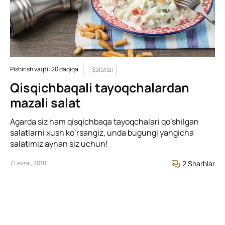
Pishirish vaqti: 20 daqiqa
Salatlar
Qisqichbaqali tayoqchalardan
mazali salat
Agarda siz ham qisqichbaqa tayoqchalari qo’shilgan
salatlarni xush ko’rsangiz, unda bugungi yangicha
salatimiz aynan siz uchun!
7 Fevral, 2018
2 Sharhlar