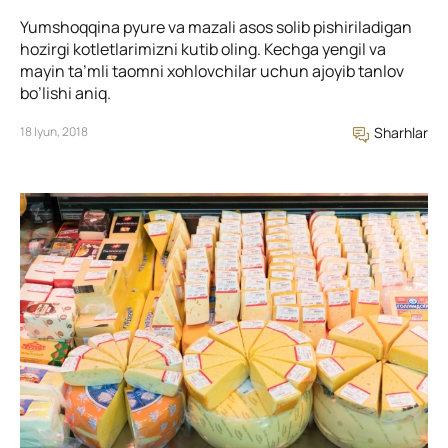
Yumshoqqina pyure va mazali asos solib pishiriladigan
hozirgi kotletlarimizni kutib oling. Kechga yengil va
mayin ta’mli taomni xohlovchilar uchun ajoyib tanlov
bo’lishi aniq.
18 Iyun, 2018
Sharhlar