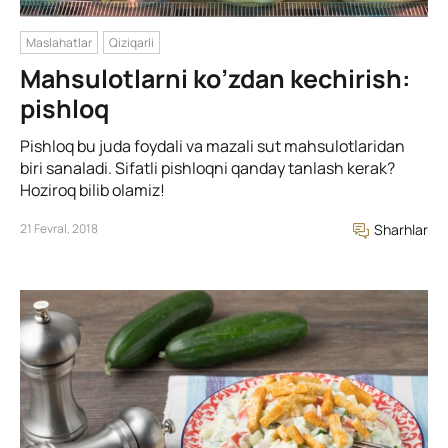
Maslahatlar
Qiziqarli
Mahsulotlarni ko’zdan kechirish:
pishloq
Pishloq bu juda foydali va mazali sut mahsulotlaridan
biri sanaladi. Sifatli pishloqni qanday tanlash kerak?
Hoziroq bilib olamiz!
21 Fevral, 2018
Sharhlar