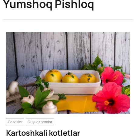
Yumshoq Pishloq
Gazaklar
Quyuq taomlar
Kartoshkali kotletlar