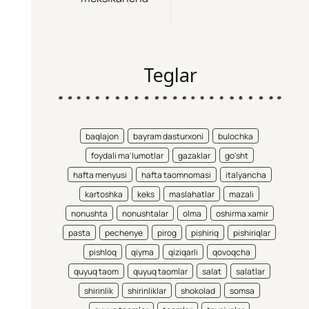
Teglar
baqlajon
bayram dasturxoni
bulochka
foydali ma'lumotlar
gazaklar
go'sht
hafta menyusi
hafta taomnomasi
italyancha
kartoshka
keks
maslahatlar
mazali
nonushta
nonushtalar
olma
oshirma xamir
pasta
pechenye
pirog
pishiriq
pishiriqlar
pishloq
qiyma
qiziqarli
qovoqcha
quyuq taom
quyuq taomlar
salat
salatlar
shirinlik
shirinliklar
shokolad
somsa