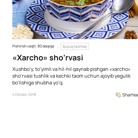
Pishirish vaqti: 80 daqiqa
Suyuq taomlar
«Xarcho» sho’rvasi
Xushbo’y, to’yimli va hil-hil qaynab pishgan «xarcho»
sho’rvasi tushlik va kechki taom uchun ajoyib yegulik
bo’lishiga shubha yo’q.
4 Oktabr, 2018
Sharhla