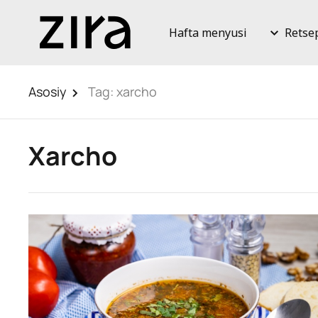
Hafta menyusi
Retse
Asosiy
Tag:
xarcho
Xarcho