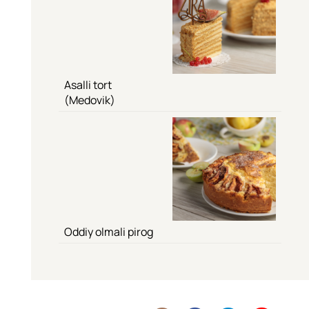
Asalli tort
(Medovik)
Oddiy olmali pirog