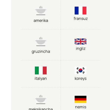
fransuz
amerika
ingliz
gruzincha
italyan
koreys
nemis
meksikancha