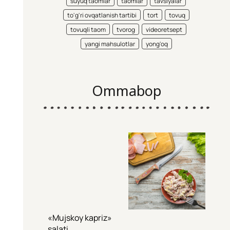
suyuq taomlar
taomlar
tavsiyalar
to'g'ri ovqatlanish tartibi
tort
tovuq
tovuqli taom
tvorog
videoretsept
yangi mahsulotlar
yong'oq
Ommabop
«Mujskoy kapriz»
salati