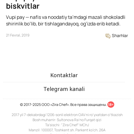
biskvitlar
Vupi pay — nafis va noodatiy ta’mdagi mazali shokoladli
shirinlik bo’lib, bir tishlagandayoq, og’izda erib ketadi.
21 Fevral, 2019
Sharhlar
Kontaktlar
Telegram kanali
© 2017-2025 ООО «Zira Chef». Все права защищены.
18+
2017 yil 7-dekabrdagi 1206-sonli elektron OAV ni ro'yxatdan o'tkazish
Bosh muharrir: Sultonova Ra’no Furqat qizi
Ta'sischi: "Zira Chef" MChJ
Manzil: 100007, Toshkent sh. Parkent ko'ch. 26A