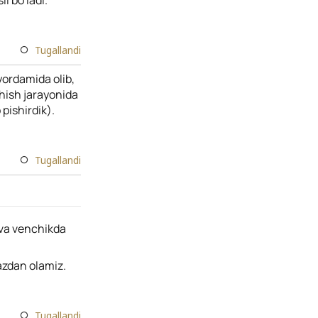
l bo'ladi.
Tugallandi
ordamida olib,
shish jarayonida
 pishirdik).
Tugallandi
 va venchikda
azdan olamiz.
Tugallandi