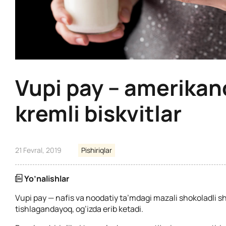
Vupi pay – amerika
kremli biskvitlar
21 Fevral, 2019
Pishiriqlar
Yo’nalishlar
Vupi pay — nafis va noodatiy ta’mdagi mazali shokoladli shir
tishlagandayoq, og’izda erib ketadi.