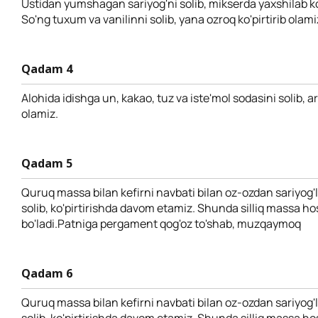
Ustidan yumshagan sariyog'ni solib, mikserda yaxshilab ko'
So'ng tuxum va vanilinni solib, yana ozroq ko'pirtirib olami
Qadam 4
Alohida idishga un, kakao, tuz va iste'mol sodasini solib, a
olamiz.
Qadam 5
Quruq massa bilan kefirni navbati bilan oz-ozdan sariyog
solib, ko'pirtirishda davom etamiz. Shunda silliq massa hos
bo'ladi.Patniga pergament qog'oz to'shab, muzqaymoq
Qadam 6
Quruq massa bilan kefirni navbati bilan oz-ozdan sariyog