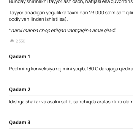
Bunday shirinlikni tayyorlash oson, natijasi esa quvontiris
Tayyorlanadigan yegulikka taxminan 23 000 so’m sarf qili
oddiy vanilindan ishlatilsa).
*
narxi manba chop etilgan vaqtgagina amal qiladi.
2 330
Qadam 1
Pechning konveksiya rejimini yoqib, 180 C darajaga qizdir
Qadam 2
Idishga shakar va asalni solib, sanchiqda aralashtirib olam
Qadam 3