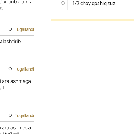
pirtirib olamiz.
1/2 choy qoshiq
tuz
z.
Tugallandi
ralashtirib
Tugallandi
'li aralashmaga
il
Tugallandi
'li aralashmaga