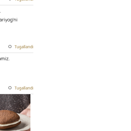
.
ariyog'ni
Tugallandi
amiz.
Tugallandi