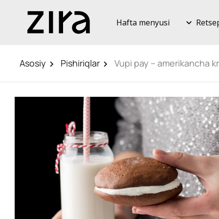
Hafta menyusi
Retse
Asosiy
Pishiriqlar
Vupi pay – amerikancha kre