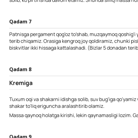
solib, ko'pirtirishda davom etamiz. Shunda silliq massa hosi
Qadam 7
Patnisga pergament qog'oz to'shab, muzqaymoq qoshig'i y
terib chiqamiz. Orasiga kengroq joy qoldiramiz, chunki pi
biskvitlar ikki hissaga kattalashadi. (Bizlar 5 donadan terib
Qadam 8
Kremiga
Tuxum oqi va shakarni idishga solib, suv bug'iga qo'yamiz
shakar to'liq eriguncha aralashtirib olamiz.
Massa qaynoq holatga kirishi, lekin qaynamasligi lozim. G
Qadam 9