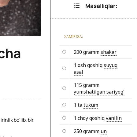
Masalliqlar:
XAMIRIGA:
ncha
200 gramm
shakar
1 osh qoshiq
suyuq
asal
115 gramm
yumshatilgan sariyog'
1 ta
tuxum
1 choy qoshiq
vanilin
inlik bo’lib, bir
250 gramm
un