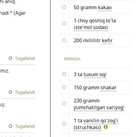
hi aniq.
50 gramm
kakao
nadi.* (Agar
1 choy qoshiq to'la
iste'mol sodasi
200 millilitr
kefir
Tugallandi
KREMIGA:
amiz.
3 ta
tuxum oqi
150 gramm
shakar
Tugallandi
230 gramm
iz.
yumshatilgan sariyog'
1 ta
vanilin qo'zog'i
Tugallandi
(struchkasi)