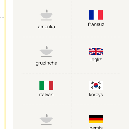
fransuz
amerika
ingliz
gruzincha
italyan
koreys
nemis