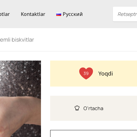
ptlar
Kontaktlar
Русский
mli biskvitlar
Yoqdi
39
O’rtacha