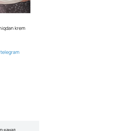
oshiqdan krem
g
telegram
am-канал