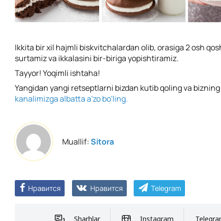
Ikkita bir xil hajmli biskvitchalardan olib, orasiga 2 osh q
surtamiz va ikkalasini bir-biriga yopishtiramiz.
Tayyor! Yoqimli ishtaha!
Yangidan yangi retseptlarni bizdan kutib qoling va biznin
kanalimizga albatta a'zo bo'ling.
Muallif:
Sitora
Нравится
Нравится
Telegram
Sharhlar
Instagram
Telegr