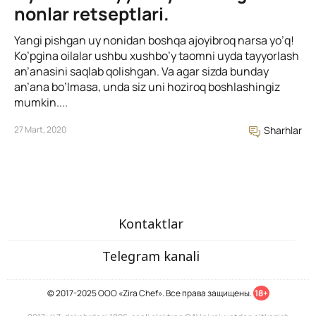
nonlar retseptlari.
Yangi pishgan uy nonidan boshqa ajoyibroq narsa yo’q!
Ko’pgina oilalar ushbu xushbo’y taomni uyda tayyorlash
an’anasini saqlab qolishgan. Va agar sizda bunday
an’ana bo’lmasa, unda siz uni hoziroq boshlashingiz
mumkin....
27 Mart, 2020
Sharhlar
Kontaktlar
Telegram kanali
© 2017-2025 ООО «Zira Chef». Все права защищены.
18+