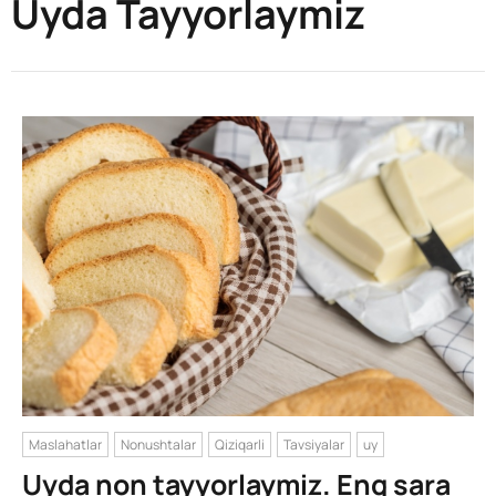
Uyda Tayyorlaymiz
Maslahatlar
Nonushtalar
Qiziqarli
Tavsiyalar
uy
Uyda non tayyorlaymiz. Eng sara