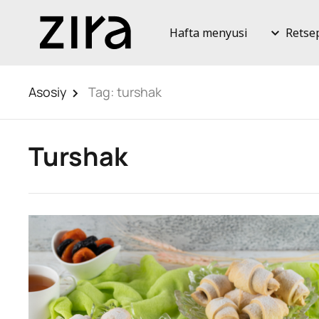
Hafta menyusi
Retse
Asosiy
Tag:
turshak
Turshak