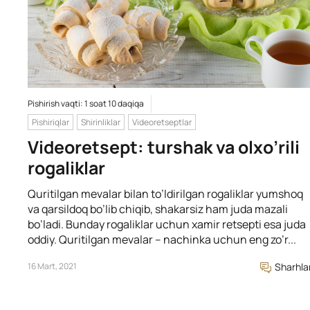
Pishirish vaqti: 1 soat 10 daqiqa
Pishiriqlar
Shirinliklar
Videoretseptlar
Videoretsept: turshak va olxo’rili
rogaliklar
Quritilgan mevalar bilan to’ldirilgan rogaliklar yumshoq
va qarsildoq bo’lib chiqib, shakarsiz ham juda mazali
bo’ladi. Bunday rogaliklar uchun xamir retsepti esa juda
oddiy. Quritilgan mevalar – nachinka uchun eng zo’r...
16 Mart, 2021
Sharhla