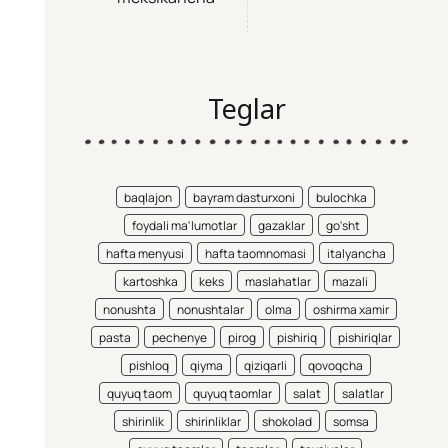
Teglar
baqlajon
bayram dasturxoni
bulochka
foydali ma'lumotlar
gazaklar
go'sht
hafta menyusi
hafta taomnomasi
italyancha
kartoshka
keks
maslahatlar
mazali
nonushta
nonushtalar
olma
oshirma xamir
pasta
pechenye
pirog
pishiriq
pishiriqlar
pishloq
qiyma
qiziqarli
qovoqcha
quyuq taom
quyuq taomlar
salat
salatlar
shirinlik
shirinliklar
shokolad
somsa