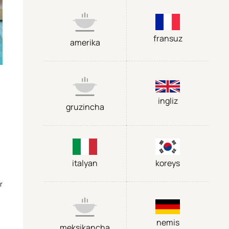
fransuz
amerika
ingliz
gruzincha
italyan
koreys
r
nemis
meksikancha