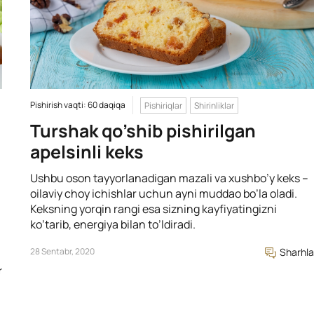
Pishirish vaqti: 60 daqiqa
Pishiriqlar
Shirinliklar
Turshak qo’shib pishirilgan
apelsinli keks
Ushbu oson tayyorlanadigan mazali va xushbo’y keks –
oilaviy choy ichishlar uchun ayni muddao bo’la oladi.
Keksning yorqin rangi esa sizning kayfiyatingizni
ko’tarib, energiya bilan to’ldiradi.
28 Sentabr, 2020
Sharhla
r