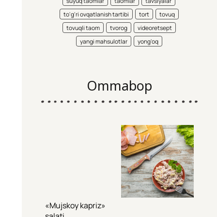
suyuq taomlar
taomlar
tavsiyalar
to'g'ri ovqatlanish tartibi
tort
tovuq
tovuqli taom
tvorog
videoretsept
yangi mahsulotlar
yong'oq
Ommabop
«Mujskoy kapriz»
salati