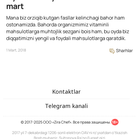
mart
Mana biz orziqib kutgan fasllar kelinchagi bahor ham
ostonamizda. Bahorda organizmimiz vitaminli
mahsulotlarga muhtojlik sezgani bois ham, bu oyda biz
diqqatimizni yengil va foydali mahsulotlarga qaratdik.
1 Mart, 2018
Sharhlar
Kontaktlar
Telegram kanali
© 2017-2025 ООО «Zira Chef». Все права защищены.
18+
2017 yil 7-dekabrdagi 1206-sonli elektron OAV ni ro'yxatdan o'tkazish
Bosh muharrir: Sultonova Ra’no Furqat qizi