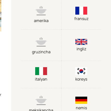
fransuz
amerika
ingliz
gruzincha
.
italyan
koreys
r
nemis
meksikancha