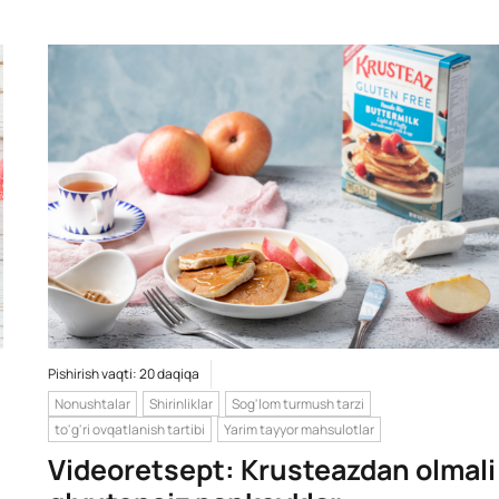
Pishirish vaqti: 20 daqiqa
Nonushtalar
Shirinliklar
Sog'lom turmush tarzi
to'g'ri ovqatlanish tartibi
Yarim tayyor mahsulotlar
Videoretsept: Krusteazdan olmali