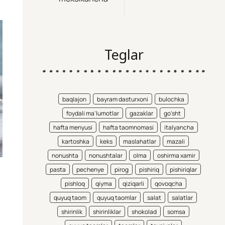
Teglar
baqlajon
bayram dasturxoni
bulochka
foydali ma'lumotlar
gazaklar
go'sht
hafta menyusi
hafta taomnomasi
italyancha
kartoshka
keks
maslahatlar
mazali
nonushta
nonushtalar
olma
oshirma xamir
pasta
pechenye
pirog
pishiriq
pishiriqlar
pishloq
qiyma
qiziqarli
qovoqcha
quyuq taom
quyuq taomlar
salat
salatlar
shirinlik
shirinliklar
shokolad
somsa