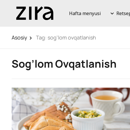
Hafta menyusi
Retse
Asosiy
Tag:
sog’lom ovqatlanish
Sog’lom Ovqatlanish