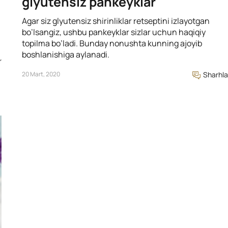
glyutensiz pankeyklar
Agar siz glyutensiz shirinliklar retseptini izlayotgan
bo’lsangiz, ushbu pankeyklar sizlar uchun haqiqiy
topilma bo’ladi. Bunday nonushta kunning ajoyib
boshlanishiga aylanadi.
r
20 Mart, 2020
Sharhla