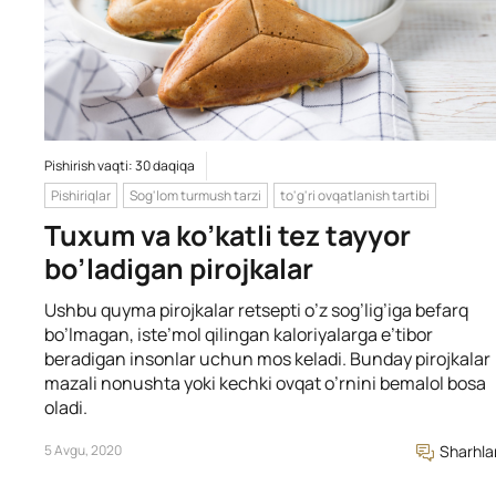
Pishirish vaqti: 30 daqiqa
Pishiriqlar
Sog'lom turmush tarzi
to'g'ri ovqatlanish tartibi
Tuxum va ko’katli tez tayyor
bo’ladigan pirojkalar
Ushbu quyma pirojkalar retsepti o’z sog’lig’iga befarq
bo’lmagan, iste’mol qilingan kaloriyalarga e’tibor
beradigan insonlar uchun mos keladi. Bunday pirojkalar
mazali nonushta yoki kechki ovqat o’rnini bemalol bosa
oladi.
5 Avgu, 2020
Sharhla