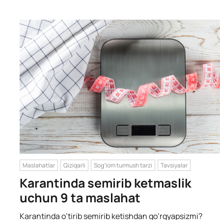
Maslahatlar
Qiziqarli
Sog'lom turmush tarzi
Tavsiyalar
Karantinda semirib ketmaslik
uchun 9 ta maslahat
Karantinda o’tirib semirib ketishdan qo’rqyapsizmi?