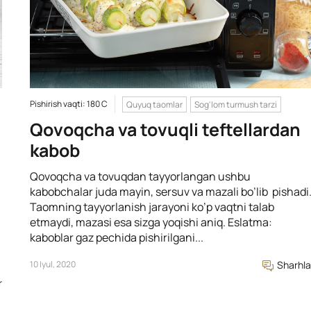
Pishirish vaqti: 180 C
Quyuq taomlar
Sog'lom turmush tarzi
Qovoqcha va tovuqli teftellardan
kabob
Qovoqcha va tovuqdan tayyorlangan ushbu
kabobchalar juda mayin, sersuv va mazali bo’lib pishadi
Taomning tayyorlanish jarayoni ko’p vaqtni talab
etmaydi, mazasi esa sizga yoqishi aniq. Eslatma:
kaboblar gaz pechida pishirilgani...
10 Iyul, 2020
Sharhla
r