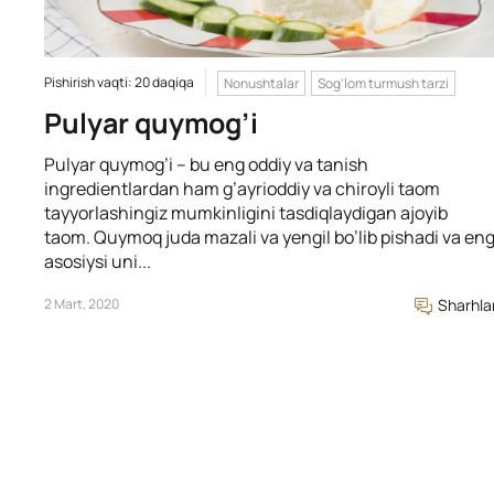
Pishirish vaqti: 20 daqiqa
Nonushtalar
Sog'lom turmush tarzi
Pulyar quymog’i
Pulyar quymog’i – bu eng oddiy va tanish
ingredientlardan ham g’ayrioddiy va chiroyli taom
tayyorlashingiz mumkinligini tasdiqlaydigan ajoyib
taom. Quymoq juda mazali va yengil bo’lib pishadi va en
asosiysi uni...
2 Mart, 2020
Sharhla