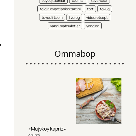
suyuq taomlar
taomlar
tavsiyalar
to'g'ri ovqatlanish tartibi
tort
tovuq
tovuqli taom
tvorog
videoretsept
yangi mahsulotlar
yong'oq
r
Ommabop
«Mujskoy kapriz»
salati